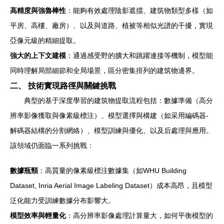
高精度與強魯棒性
：能夠有效處理陰影遮擋、建筑物類型多樣（如
平房、高樓、廠房）、以及與道路、植被等相似光譜的干擾，實現
亞像元級的精細提取。
強大的上下文建模
：通過感受野的擴大和跳躍連接等機制，模型能
同時理解局部細節和全局場景，區分密集排列的建筑物邊界。
二、 技術實現路徑與關鍵挑戰
典型的基于深度學習的建筑物提取流程包括：數據準備（高分
辨率影像獲取與像素級標注）、模型選擇與構建（如采用編碼器-
解碼器結構的分割網絡）、模型訓練與優化、以及后處理與應用。
該領域仍面臨一系列挑戰：
數據瓶頸
：高質量的像素級標注數據集（如WHU Building
Dataset, Inria Aerial Image Labeling Dataset）成本高昂，且模型
泛化能力受訓練數據分布影響大。
模型效率與輕量化
：高分辨率影像處理計算量大，如何平衡模型的