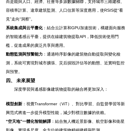
而是能與人口、經濟、社會等多源數據關聯，支持城市三維建模、
容積率計算、違章建筑監測、人口估算等深度應用，使RSIS從“看
見”走向“洞察”。
系統集成與云平臺化
：結合云計算和GPU加速技術，構建面向服務
的智能遙感云平臺，提供在線建筑物提取API，降低技術使用門
檻，促進成果的廣泛共享與應用。
動態監測與預警能力
：通過時序影像的建筑物自動提取與變化檢
測，系統可實現對城市擴張、災后損毀評估等的動態、近實時監控
與預警。
四、 未來展望
深度學習與遙感影像建筑物提取的融合將更加深入：
模型創新
：視覺Transformer（ViT）、對比學習、自監督學習等新
興范式將進一步提升模型性能，減少對標注數據的依賴。
“空天地”一體化智能解譯
：結合無人機近景影像、航空影像和衛星
影像，實現多尺度、全方位的建筑物精細建模與監測。