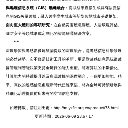
與地理信息系統（GIS）無縫融合
：提取結果直接生成具有語義信
息的GIS矢量數據，融入數字孿生城市等新型智慧城市基礎框架。
面向重大應用的專項研究
：在自然災害應急響應、人居環境評估、
國防安全等領域形成定制化的智能解譯解決方案。
****
深度學習與遙感影像建筑物提取的深度融合，是遙感信息科學發展
的必然趨勢。它不僅是技術工具的革新，更是對遙感信息系統從數
據管理到智能決策支持全鏈條的能力重塑。隨著算法的不斷優化、
計算能力的持續提升以及多源數據的深度融合，一個更加智能、精
準、高效的遙感信息處理新時代已經來臨，將為全球可持續發展與
精細化治理提供前所未有的空間信息支撐。
如若轉載，請注明出處：http://m.yzfic.org.cn/product/78.html
更新時間：2026-06-09 23:57:17