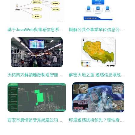
基于JavaWeb與遙感信息系統的商品供應管理系統設計
圖解公共企事業單位信息公開 國辦發文明確定位與遙感信息系統應用
天拓四方解讀離散制造智能工廠的5大特征
解密大地之血 遙感信息系統如何重塑土地資源數據服務藍圖
西安市農情監管系統建設項目順利通過竣工驗收 遙感信息技術賦能現代化農業發展
印度遙感技術領先？理性看待其航天成就與中印差距