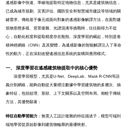
遙感影像中快速、準確地提取特定地物信息，尤其是建筑物信息，
已成為城市規劃、災害評估、國防安全和智慧城市建設等領域的關
鍵需求。傳統基于像元或面向對象的遙感影像解譯方法，在面對建
筑物形態多樣、背景復雜、光譜混淆等挑戰時，往往顯得力不從
心，自動化程度和提取精度存在瓶頸。深度學習的崛起，特別是卷
積神經網絡（CNN）及其變體，為遙感影像的智能解譯注入了革命
性的動力，正在深刻改變遙感信息系統的架構與應用模式。
一、 深度學習在遙感建筑物提取中的核心優勢
深度學習模型，尤其是U-Net、DeepLab、Mask R-CNN等語
義分割網絡，能夠自動從大量標注數據中學習建筑物的多層次、抽
象特征，包括紋理、形狀、上下文關系以及空間布局。相較于傳統
方法，其優勢顯著：
特征自動學習能力
：無需人工設計復雜的特征描述子，模型可端到
端地學習從原始影像到建筑物輪廓的最優映射。