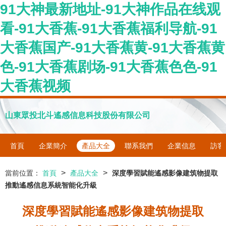
91大神最新地址-91大神作品在线观
看-91大香蕉-91大香蕉福利导航-91
大香蕉国产-91大香蕉黄-91大香蕉黄
色-91大香蕉剧场-91大香蕉色色-91
大香蕉视频
山東眾投北斗遙感信息科技股份有限公司
首頁
企業簡介
產品大全
聯系我們
企業信息
訪客
>
>
當前位置：
首頁
產品大全
深度學習賦能遙感影像建筑物提取
推動遙感信息系統智能化升級
深度學習賦能遙感影像建筑物提取